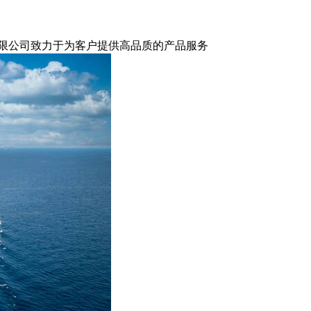
有限公司致力于为客户提供高品质的产品服务