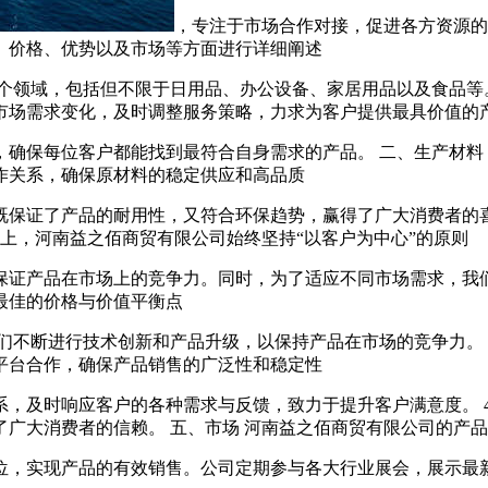
，专注于市场合作对接，促进各方资源的
、价格、优势以及市场等方面进行详细阐述
多个领域，包括但不限于日用品、办公设备、家居用品以及食品等
市场需求变化，及时调整服务策略，力求为客户提供最具价值的
，确保每位客户都能找到最符合自身需求的产品。 二、生产材料
作关系，确保原材料的稳定供应和高品质
既保证了产品的耐用性，又符合环保趋势，赢得了广大消费者的
略上，河南益之佰商贸有限公司始终坚持“以客户为中心”的原则
保证产品在市场上的竞争力。同时，为了适应不同市场需求，我
最佳的价格与价值平衡点
他们不断进行技术创新和产品升级，以保持产品在市场的竞争力。 
平台合作，确保产品销售的广泛性和稳定性
系，及时响应客户的各种需求与反馈，致力于提升客户满意度。 
广大消费者的信赖。 五、市场 河南益之佰商贸有限公司的产
位，实现产品的有效销售。公司定期参与各大行业展会，展示最