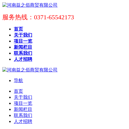
服务热线：0371-65542173
首页
关于我们
项目一览
新闻栏目
联系我们
人才招聘
导航
首页
关于我们
项目一览
新闻栏目
联系我们
人才招聘